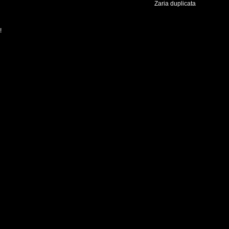
Zaria duplicata
!
lang:1