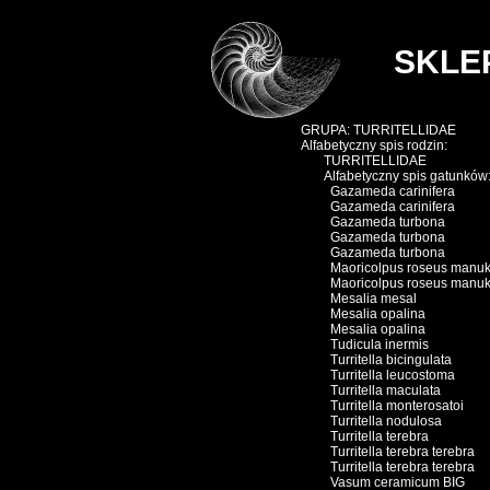
SKLEP
Sklep online. Muszle mor
GRUPA: TURRITELLIDAE
Alfabetyczny spis rodzin:
TURRITELLIDAE
Alfabetyczny spis gatunków
Gazameda carinifera
Gazameda carinifera
Gazameda turbona
Gazameda turbona
Gazameda turbona
Maoricolpus roseus manuk
Maoricolpus roseus manuk
Mesalia mesal
Mesalia opalina
Mesalia opalina
Tudicula inermis
Turritella bicingulata
Turritella leucostoma
Turritella maculata
Turritella monterosatoi
Turritella nodulosa
Turritella terebra
Turritella terebra terebra
Turritella terebra terebra
Vasum ceramicum BIG