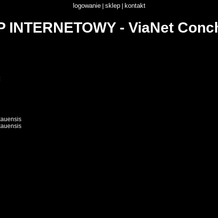
logowanie
sklep
kontakt
|
|
 INTERNETOWY - ViaNet Conc
skie na sprzedaż.
:
auensis
auensis